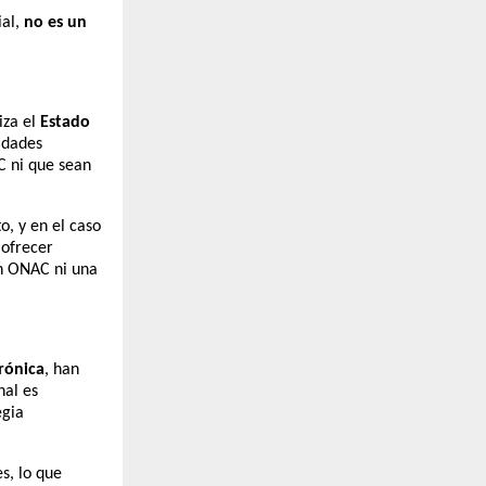
ial,
no es un
iza el
Estado
tidades
C ni que sean
o, y en el caso
 ofrecer
ión ONAC ni una
rónica
, han
nal es
egia
s, lo que