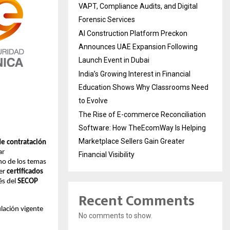
VAPT, Compliance Audits, and Digital
Forensic Services
AI Construction Platform Preckon
Announces UAE Expansion Following
Launch Event in Dubai
India’s Growing Interest in Financial
Education Shows Why Classrooms Need
to Evolve
The Rise of E-commerce Reconciliation
Software: How TheEcomWay Is Helping
Marketplace Sellers Gain Greater
de contratación
ar
Financial Visibility
no de los temas
er
certificados
és del
SECOP
Recent Comments
lación vigente
No comments to show.