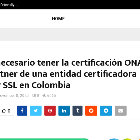
-Friendly…
Securium Solutions Pvt Ltd, a CERT
HOME
ecesario tener la certificación ON
rtner de una entidad certificadora
r SSL en Colombia
ovember 8, 2025
0
6065
0