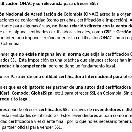
rtificación ONAC y su relevancia para ofrecer SSL?
ón Nacional de Acreditación de Colombia (ONAC)
acredita a organ
uaciones de conformidad (como pruebas, certificación e inspección). 
tante para algunas áreas,
no tiene relación directa con la venta d
de esto, algunas entidades certificadoras locales, como
GSE – Gestión
han intentado imponer erróneamente la certificación ONAC como requ
n Colombia.
tender que
no existe ninguna ley ni norma
que exija la certificació
cados SSL. Esta imposición es una práctica que algunos actores han i
reducir la competencia
, pero no tiene un fundamento legal.
io ser Partner de una entidad certificadora internacional para ofre
n es que
es obligatorio ser partner de una autoridad certificadora
iCert
,
Comodo
,
GlobalSign
, etc.) para ofrecer SSL en Colombia. Sin
requisito legal
.
presa puede ofrecer
certificados SSL
a través de
revendedores
o
dis
 estas entidades certificadoras. Estos revendedores actúan como int
idad certificadora y el cliente final, por lo que no es necesario tener 
r partner oficial para vender SSL.