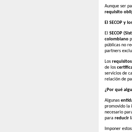
Aunque ser pa
requisito obl
El SECOP y lo
El
SECOP (Sis
colombiano
p
públicas no r
partners exclu
Los
requisitos
de los
certifi
servicios de c
relación de pa
¿Por qué alg
Algunas
entid
promovido la i
necesario par
para
reducir 
Imponer estos 