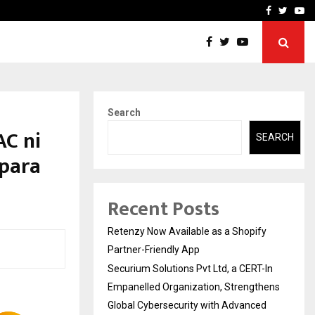
-In Empanelled…
AI Construction Platfor
Facebook
Twitte
Yo
Search
AC ni
SEARCH
 para
Recent Posts
Retenzy Now Available as a Shopify
Partner-Friendly App
Securium Solutions Pvt Ltd, a CERT-In
Empanelled Organization, Strengthens
Global Cybersecurity with Advanced