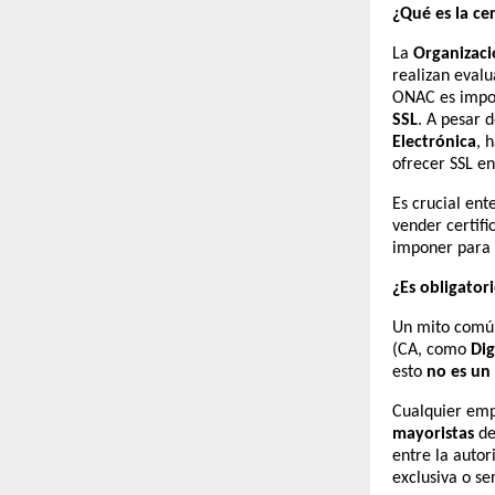
¿Qué es la ce
La
Organizaci
realizan eval
ONAC es impor
SSL
. A pesar 
Electrónica
, 
ofrecer SSL e
Es crucial en
vender certifi
imponer para
¿Es obligator
Un mito comú
(CA, como
Dig
esto
no es un 
Cualquier em
mayoristas
de
entre la autor
exclusiva o se