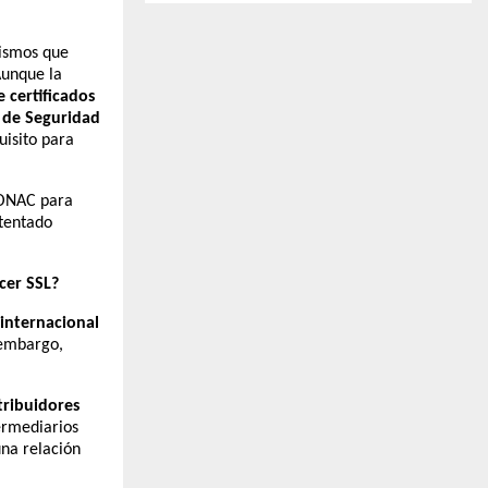
ismos que
Aunque la
e certificados
 de Seguridad
isito para
n ONAC para
ntentado
cer SSL?
 internacional
 embargo,
tribuidores
ermediarios
una relación