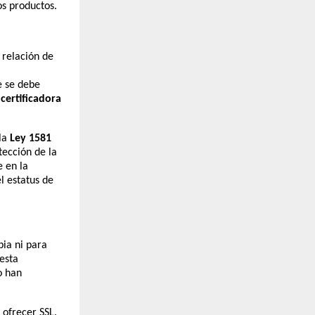
os productos.
 relación de
e se debe
certificadora
la
Ley 1581
tección de la
e en la
el estatus de
bia ni para
esta
o han
 ofrecer SSL.